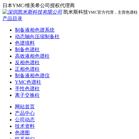
日本YMC/维美希公司授权代理商
凯米斯科技
YMC官方代理，主营色谱
产品目录
制备液相色谱系统
动态轴向压缩制备柱
色谱填料
制备色谱柱
高效液相色谱柱
反相色谱柱
正相色谱柱
制备液相色谱仪
YMC色谱柱
手性色谱柱
离子交换柱
网站首页
产品中心
公司动态
技术资料
色谱图