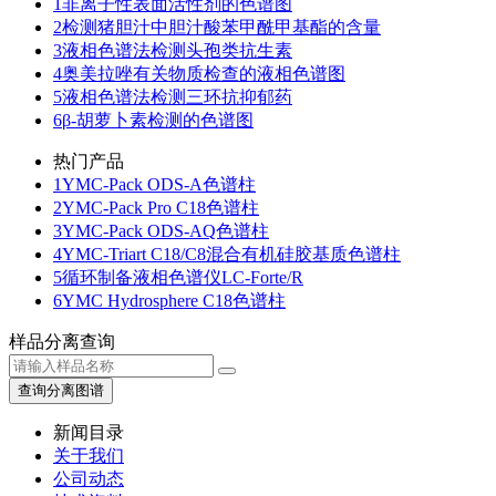
1
非离子性表面活性剂的色谱图
2
检测猪胆汁中胆汁酸苯甲酰甲基酯的含量
3
液相色谱法检测头孢类抗生素
4
奥美拉唑有关物质检查的液相色谱图
5
液相色谱法检测三环抗抑郁药
6
β-胡萝卜素检测的色谱图
热门产品
1
YMC-Pack ODS-A色谱柱
2
YMC-Pack Pro C18色谱柱
3
YMC-Pack ODS-AQ色谱柱
4
YMC-Triart C18/C8混合有机硅胶基质色谱柱
5
循环制备液相色谱仪LC-Forte/R
6
YMC Hydrosphere C18色谱柱
样品分离查询
新闻目录
关于我们
公司动态