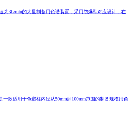
大流速为3L/min的大量制备用色谱装置，采用防爆型对应设计，在
谱HPLC是一款适用于色谱柱内径从50mm到100mm范围的制备规模用色