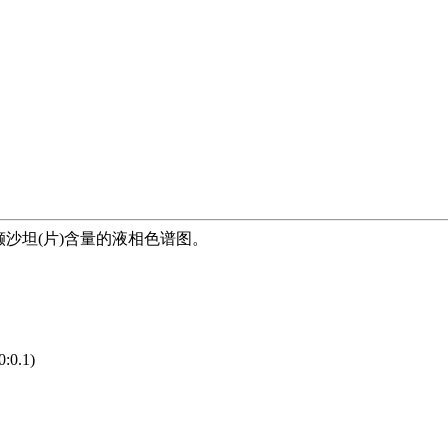
分离测定缬沙坦(片)含量的液相色谱图。
0:0.1)