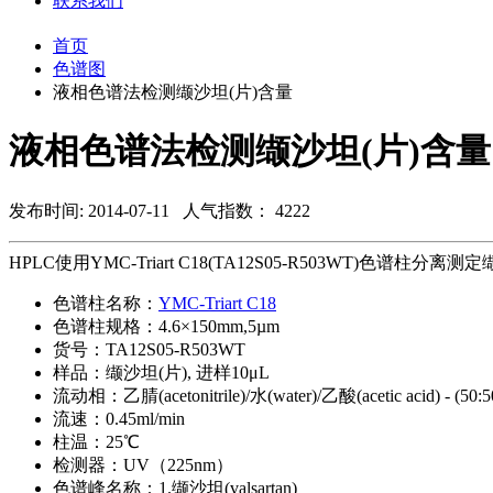
联系我们
首页
色谱图
液相色谱法检测缬沙坦(片)含量
液相色谱法检测缬沙坦(片)含量
发布时间: 2014-07-11
人气指数： 4222
HPLC使用YMC-Triart C18(TA12S05-R503WT)色谱柱
色谱柱名称：
YMC-Triart C18
色谱柱规格：
4.6×150mm,5µm
货号：
TA12S05-R503WT
样品：
缬沙坦(片), 进样10μL
流动相：
乙腈(acetonitrile)/水(water)/乙酸(acetic acid) - (50:5
流速：
0.45ml/min
柱温：
25℃
检测器：
UV（225nm）
色谱峰名称：
1.缬沙坦(valsartan)