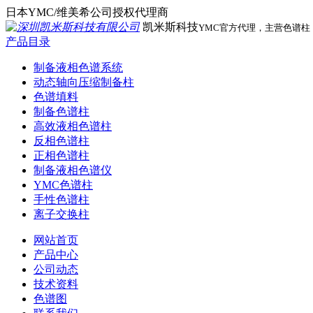
日本YMC/维美希公司授权代理商
凯米斯科技
YMC官方代理，主营色谱
产品目录
制备液相色谱系统
动态轴向压缩制备柱
色谱填料
制备色谱柱
高效液相色谱柱
反相色谱柱
正相色谱柱
制备液相色谱仪
YMC色谱柱
手性色谱柱
离子交换柱
网站首页
产品中心
公司动态
技术资料
色谱图