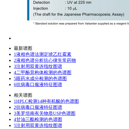
最新谱图
1
液相色谱法测定琥乙红霉素
2
液相色谱分析抗心律失常药物
3
注射用双黄连指纹图谱
4
二甲酚异构体检测的色谱图
5
眼药水成分检测的色谱图
6
抗病毒口服液特征图谱
相关谱图
1
HPLC检测14种有机酸的色谱图
2
抗病毒口服液特征图谱
3
美罗培南有关物质USP色谱图
4
甘油三酯检测的色谱图
5
注射用双黄连指纹图谱