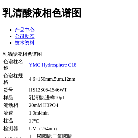
乳清酸液相色谱图
产品中心
公司动态
技术资料
乳清酸液相色谱图
色谱柱名
YMC Hydrosphere C18
称
色谱柱规
4.6×150mm,5µm,12nm
格
货号
HS12S05-1546WT
样品
乳清酸,进样10μL
流动相
20mM H3PO4
流速
1.0ml/min
柱温
37℃
检测器
UV（254nm）
1、尿嘧啶;二氧嘧啶